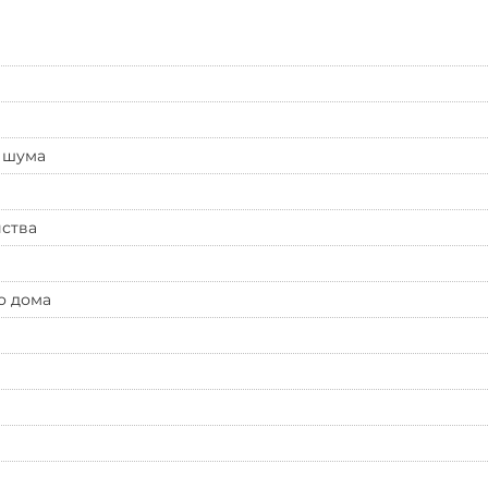
 шума
йства
о дома