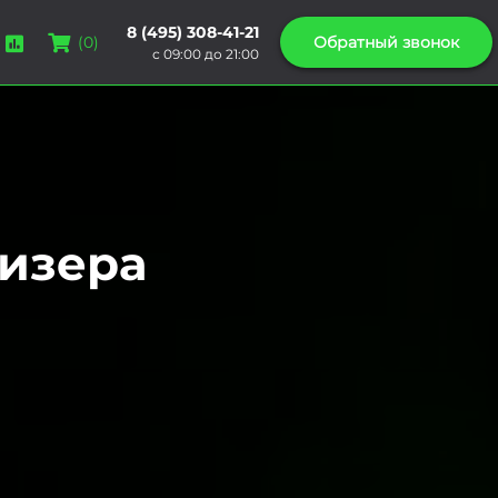
8 (495) 308-41-21
Обратный звонок
(
0
)
с 09:00 до 21:00
ризера