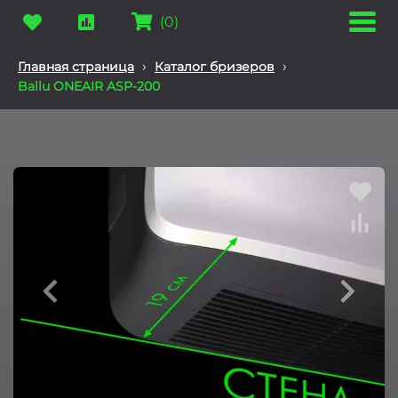
(
0
)
›
›
Главная страница
Каталог бризеров
Ballu ONEAIR ASP-200