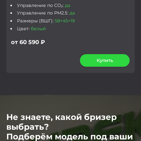
Управление по СО₂:
да
Управление по PM2.5:
да
Размеры (ВШГ):
58×45×19
Цвет:
белый
от 60 590 ₽
Купить
Не знаете, какой бризер
выбрать?
Подберём модель под ваши