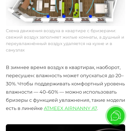
Схема движения воздуха в квартире с бризерами:
свежий воздух заполняет жилые комнаты, а душный и
переувлажнённый воздух удаляется на кухне и в
санузлах
В зимнее время воздух в квартирах, наоборот,
пересушен: влажность может опускаться до 20–
30%. Чтобы поддерживать комфортный уровень
влажности — 40–60% — можно использовать
бризеры с функцией увлажнения, такие модели
есть в линейке
ATMEEX AIRNANNY A7
.