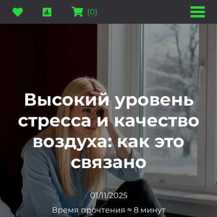
(
0
)
Высокий уровень
стресса и качество
воздуха: как это
связано
01/11/2025
Время прочтения ≈ 8 минут