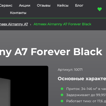
Сервис
Акции
Отзывы
Кейсы
Блог
Контакты
›
Atmeex Airnanny A7 Forever Black
eex Airnanny A7
ny A7 Forever Black
Артикул:
10071
Основные характ
Приток: 34–146 м³ в ча
Задерживает до 99,95
Работает тихо: от 17,6 