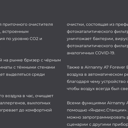
ия приточного очистителя
очистки, состоящая из преф
а, встроенным
фотокаталитического фильтр
ия по уровню CO2 и
уничтожает бактерии, виру
.
фотокаталитического фильт
аналогичных COVID-19.
ый на рынке бризер с чёрным
мнаты с тёмными стенами
Также в Airnanny A7 Forever
дет выделяться среди
воздуха в автоматическом 
благодаря чему устройство
чтобы воздух всегда был с
го воздуха в час, очищает
 аллергенов, выхлопных
Всеми функциями Airnanny A
догревает до комфортной
помощью «Яндекс.Станции».
можно запрограммировать р
сценарии с другими прибор