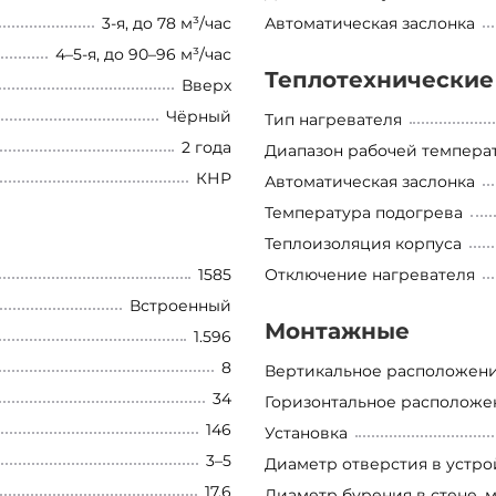
3-я, до 78 м³/час
Автоматическая заслонка
4–5-я, до 90–96 м³/час
Теплотехнические
Вверх
Чёрный
Тип нагревателя
2 года
Диапазон рабочей темпера
КНР
Автоматическая заслонка
Температура подогрева
Теплоизоляция корпуса
1585
Отключение нагревателя
Встроенный
Монтажные
1.596
8
Вертикальное расположен
34
Горизонтальное расположе
146
Установка
3–5
Диаметр отверстия в устро
17.6
Диаметр бурения в стене, 