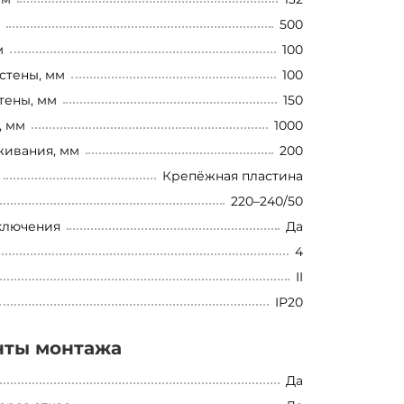
500
м
100
стены, мм
100
тены, мм
150
, мм
1000
живания, мм
200
Крепёжная пластина
220–240/50
ключения
Да
4
II
IP20
нты монтажа
Да