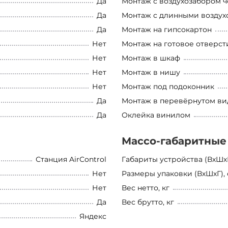
Да
Монтаж с воздухозабором ч
Да
Монтаж с длинными воздухо
Да
Монтаж на гипсокартон
Нет
Монтаж на готовое отверст
Нет
Монтаж в шкаф
Нет
Монтаж в нишу
Нет
Монтаж под подоконник
Да
Монтаж в перевёрнутом ви
Да
Оклейка винилом
Массо-габаритные
Станция AirControl
Габариты устройства (ВхШхГ
Нет
Размеры упаковки (ВхШхГ),
Нет
Вес нетто, кг
Да
Вес брутто, кг
Яндекс