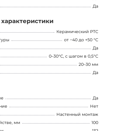
Да
 характеристики
Керамический PTC
туры
от −40 до +50 °C
Да
0–30°C, с шагом в 0,5°C
20–30 мм
Да
ие
Да
ние
Нет
Настенный монтаж
йстве, мм
100
мм
132