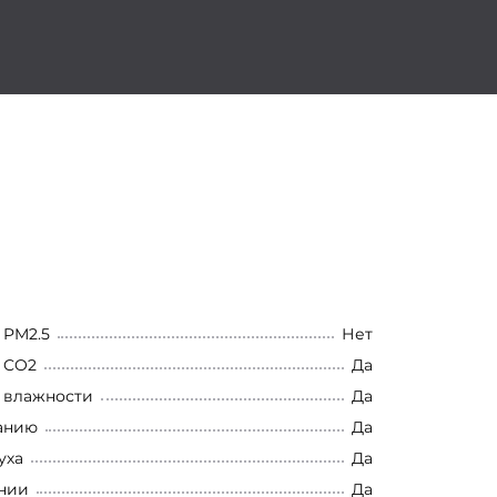
 PM2.5
Нет
 CO2
Да
 влажности
Да
анию
Да
уха
Да
ении
Да