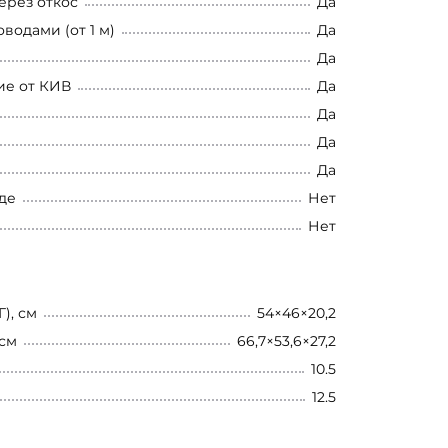
ерез откос
Да
водами (от 1 м)
Да
Да
ие от КИВ
Да
Да
Да
Да
де
Нет
Нет
), см
54×46×20,2
 см
66,7×53,6×27,2
10.5
12.5