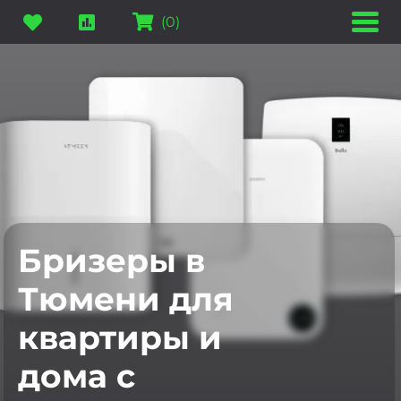
(
0
)
Бризеры в
Тюмени для
квартиры и
дома с