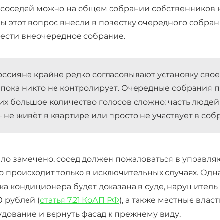
соседей можно на общем собрании собственников к
бы этот вопрос внесли в повестку очередного собра
ести внеочередное собрание.
оссияне крайне редко согласовывают установку сво
о пока никто не контролирует. Очередные собрания 
них большое количество голосов сложно: часть людей
— не живёт в квартире или просто не участвует в соб
ло замечено
, сосед должен пожаловаться в управ
это происходит только в исключительных случ
а
ях. Одн
ка кондиционера будет доказана в суде, нарушитель
0 рублей (
статья 7.21 КоАП РФ
), а также местные влас
дование и вернуть фасад к прежнему виду.