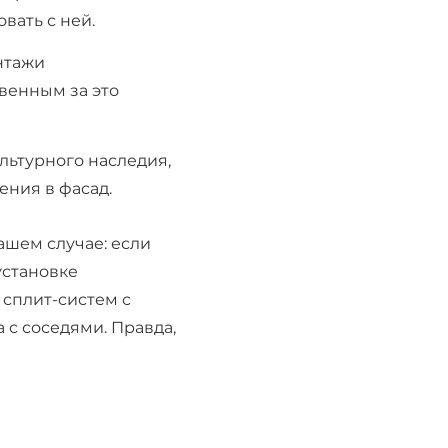
вать с ней.
нтажи
венным за это
льтурного наследия,
ния в фасад.
ашем случае: если
установке
 сплит-систем с
 с соседями. Правда,