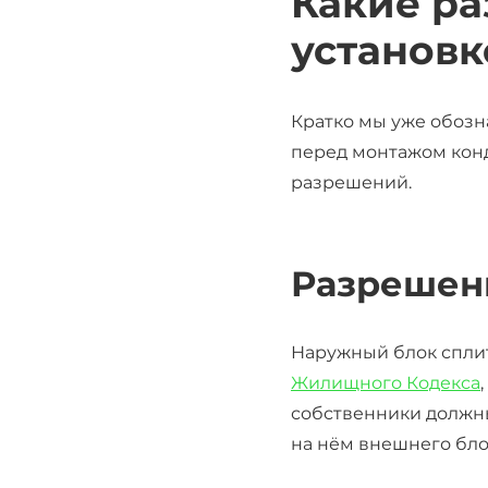
Какие
ра
установ
Кратко мы уже обозн
перед монтажом конд
разрешений.
Разрешени
Наружный блок сплит
Жилищного Кодекса
собственник
и
должны
на нём внешнего бло