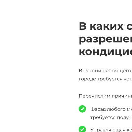
В каких 
разрешен
кондици
В России нет
общег
городе требуется уст
Перечислим причины
Фасад любого м
требуется получ
Управляющая ко