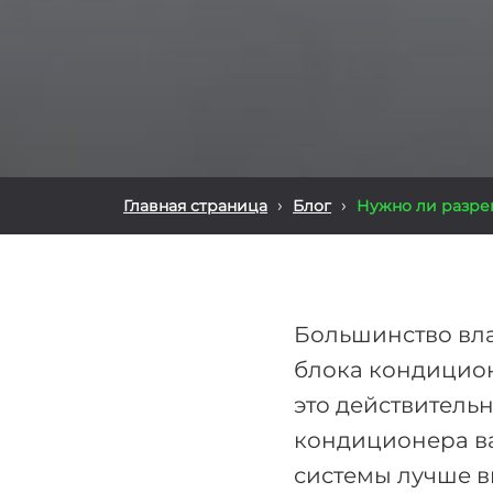
›
›
Главная страница
Блог
Нужно ли разре
Большинство вла
блока кондицион
это действительн
кондиционера ва
системы лучше в