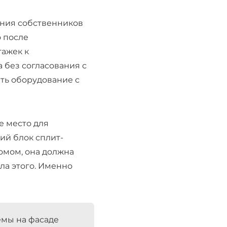
ания собственников
о после
ажек к
 без согласования с
ть оборудование с
е место для
ий блок сплит-
омом, она должна
ала этого. Именно
емы на фасаде