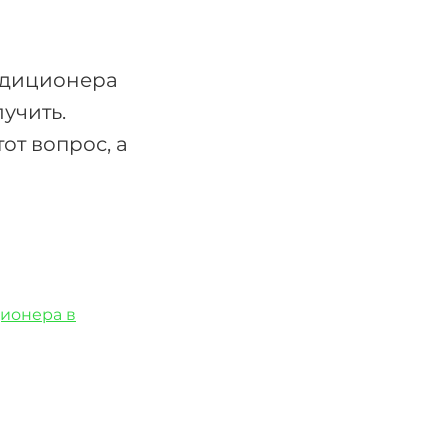
ндиционера
лучить.
от вопрос, а
ционера в