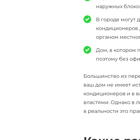
наружных блоков
В городе могут 
кондиционеров 
органом местно
Дом, в котором 
поэтому без офи
Большинство из пере
ваш дом не имеет ис
кондиционеро
в
и в в
властями. Однако в л
в реальности это пр