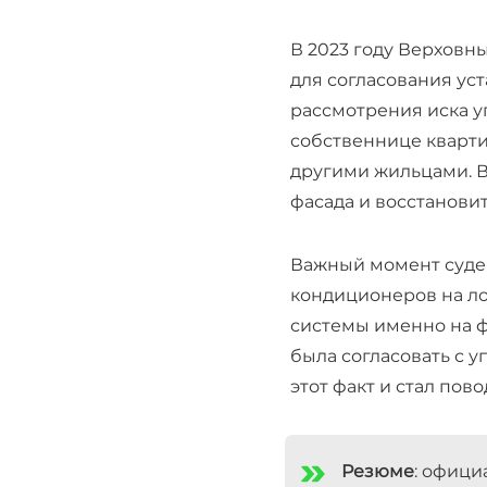
В 2023 году Верховн
для согласования ус
рассмотрения иска 
собственнице кварти
другими жильцами. В
фасада и восстанови
Важный момент судеб
кондиционеров на ло
системы именно на ф
была
согласовать с 
этот факт и стал пов
Резюме
: офици