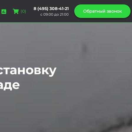
8 (495) 308-41-21
Обратный звонок
(
0
)
с 09:00 до 21:00
становку
аде