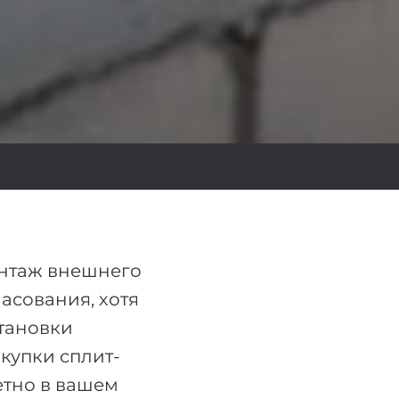
онтаж внешнего
асования, хотя
становки
купки сплит-
етно в вашем