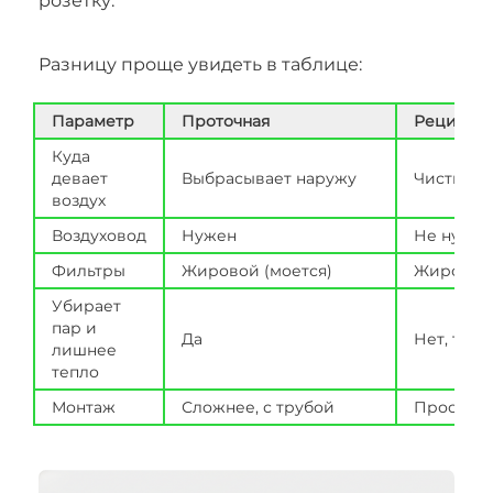
розетку.
Разницу проще увидеть в таблице:
Параметр
Проточная
Рецирку
Куда
девает
Выбрасывает наружу
Чистит и
воздух
Воздуховод
Нужен
Не нужен
Фильтры
Жировой (моется)
Жировой 
Убирает
пар и
Да
Нет, толь
лишнее
тепло
Монтаж
Сложнее, с трубой
Простой,