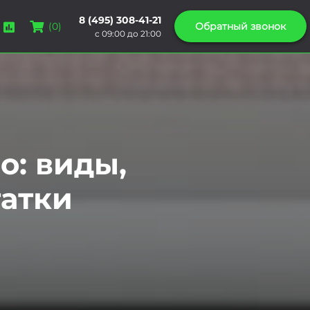
8 (495) 308-41-21
Обратный звонок
(
0
)
с 09:00 до 21:00
о: виды,
атки