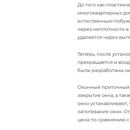
До того как пластико
многоквартирных дом
естественным побужд
через неплотности в
удаляется через вытя
Теперь, после устан
прекращается и возд
были разработаны о
Оконный приточный к
закрытие окна, а так
окно устанавливают,
запотевания окон. О
цена по сравнению с