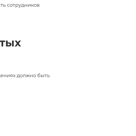
сть сотрудников
ытых
щениях должно быть