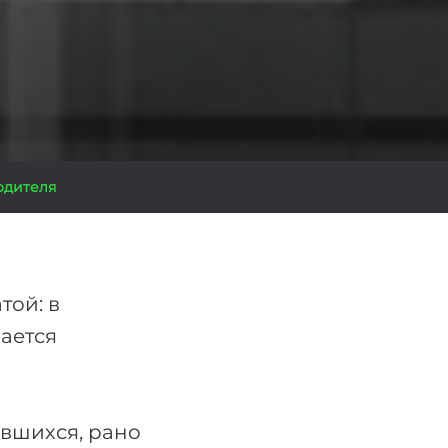
одителя
той: в
ается
авшихся, рано