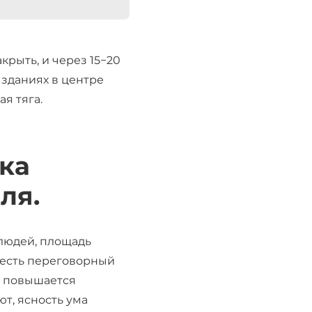
акрыть, и через 15−20
 зданиях в центре
я тяга.
вка
ля.
 людей, площадь
м есть переговорный
ко повышается
ют, ясность ума