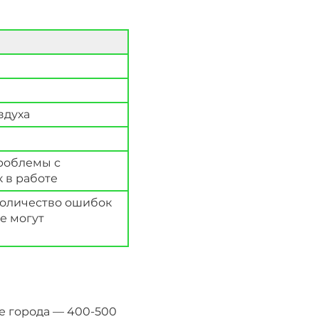
здуха
проблемы с
 в работе
количество ошибок
не могут
е города — 400-500