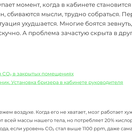
пает момент, когда в кабинете становится
он, сбиваются мысли, трудно собраться. П
туация ухудшается. Многие боятся зевнуть,
 скучно. А проблема зачастую скрыта в др
 CO₂ в закрытых помещениях
хник. Установка бризера в кабинете руководителя
ежем воздухе. Когда его не хватает, мозг работает ху
от всей массы нашего тела, но потребляет 20% кислор
ода, если уровень CO₂ стал выше 1100 ppm, даже сам