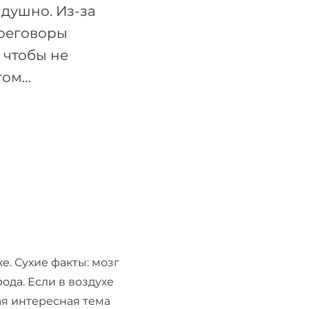
 душно. Из-за
ереговоры
 чтобы не
угом…
же. Сухие факты: мозг
ода. Если в воздухе
ая интересная тема