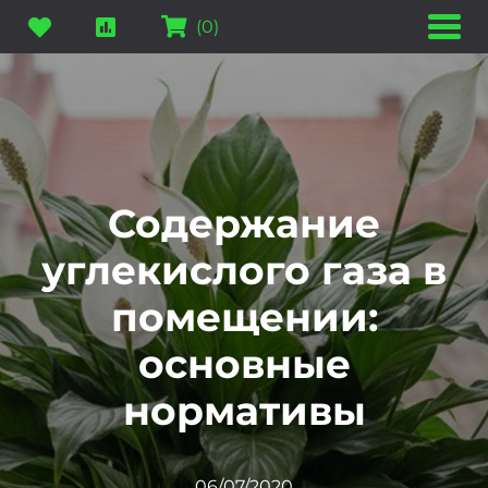
(
0
)
Содержание
углекислого газа в
помещении:
основные
нормативы
06/07/2020