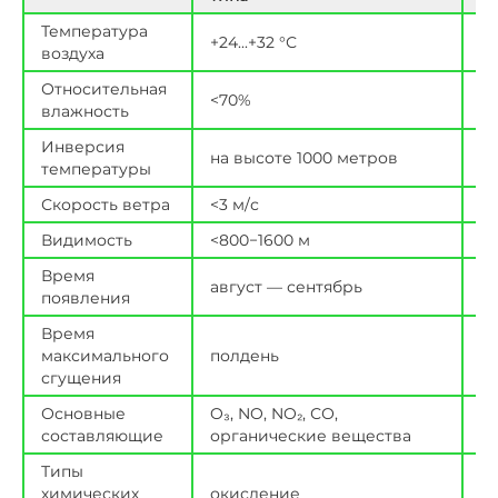
Температура
+24...+32 °С
−1
воздуха
Относительная
<70%
85
влажность
Инверсия
н
на высоте 1000 метров
температуры
с
Скорость ветра
<3 м/с
б
Видимость
<800−1600 м
<3
Время
август — сентябрь
д
появления
Время
максимального
полдень
р
сгущения
Основные
O₃, NO, NO₂, СО,
м
составляющие
органические вещества
с
Типы
химических
окисление
в