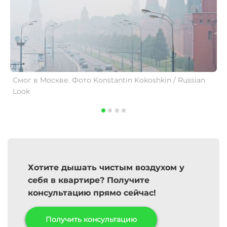
Смог в Москве. Фото Konstantin Kokoshkin / Russian
С
Look
Хотите дышать чистым воздухом у
себя в квартире? Получите
консультацию прямо сейчас!
Получить консультацию