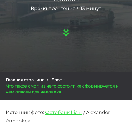
Время прочтения ≈ 13 минут
›
›
Главная страница
Блог
Что такое смог: из чего состоит, как формируется и
чем опасен для человека
Источник фото:
Фотобанк flickr
/ Alexander
Annenkov