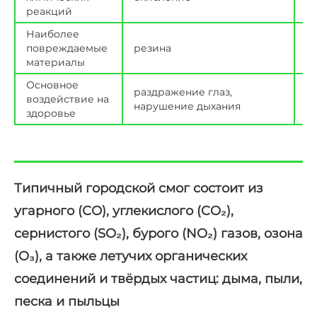
реакций
Наиболее
повреждаемые
резина
ж
материалы
Основное
раздражение глаз,
р
воздействие на
нарушение дыхания
д
здоровье
Типичный городской смог состоит из
угарного (СО), углекислого (CO₂),
сернистого (SO₂), бурого (NO₂) газов, озона
(O₃), а также летучих органических
соединений и твёрдых частиц: дыма, пыли,
песка и пыльцы