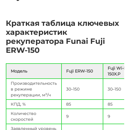
Краткая таблица ключевых
характеристик
рекуператора Funai Fuji
ERW-150
Fuji Wi-Fi
Модель
Fuji ERW-150
150X.P
Производительность
в режиме
30–150
30–150
рекуперации, м³/ч
КПД, %
85
85
Количество
9
9
скоростей
Заявленный уровень