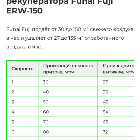
рекуператора Funai Fuji
ERW-150
Funai Fuji подаёт от 30 до 150 м³ свежего воздуха
в час и удаляет от 27 до 135 м³ отработанного
воздуха в час.
Производительность
Производитель
Скорость
притока, м³/ч
вытяжки, м³/ч
1
30
27
2
40
36
3
50
45
4
60
54
5
70
63
6
80
72