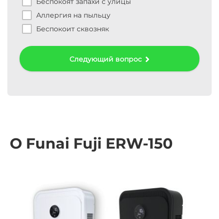
Беспокоят запахи с улицы
Аллергия на пыльцу
раз
Беспокоит сквозняк
ур
Следующий вопрос
ра
О Funai Fuji ERW-150