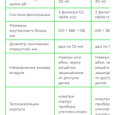
20–42
20–42
шума, дБ
2 фильтра G3,
2 фильтра 
Система фильтрации
HEPA Н12
HEPA Н12
Размеры
внутреннего блока,
610 × 386 × 138
610 × 386 ×
мм
Диаметр монтажных
два по 112 мм
два по 112
отверстий, мм
Наверх или
Наверх и
вбок, через
вбок, чер
Направление выхода
решётки,
решётки,
воздуха
защищённые
защищён
от доступа
от доступ
детей
детей
изнутри
изнутри к
корпус
Теплоизоляция
прибора
прибора
корпуса
утеплён с
утеплён слоем
изоляции 