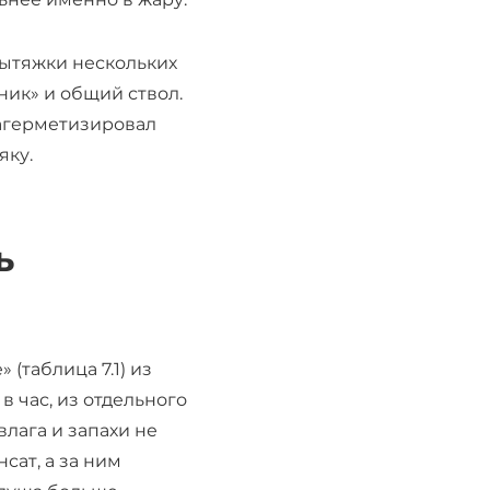
 вытяжки нескольких
ник» и общий ствол.
загерметизировал
яку.
ь
(таблица 7.1) из
в час, из отдельного
влага и запахи не
сат, а за ним