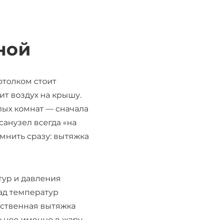
ной
отолком стоит
т воздух на крышу.
илых комнат — сначала
санузел всегда «на
омнить сразу: вытяжка
тур и давления
ад температур
тественная вытяжка
льнее именно в жару.