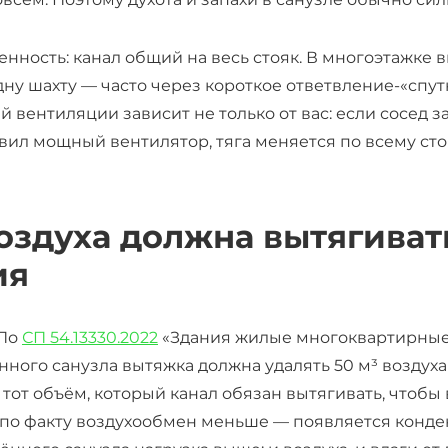
енность: канал общий на весь стояк. В многоэтажке
дну шахту — часто через короткое ответвление-«спут
й вентиляции зависит не только от вас: если сосед 
вил мощный вентилятор, тяга меняется по всему сто
оздуха должна вытягиват
ия
 По
СП 54.13330.2022
«Здания жилые многоквартирные» 
ого санузла вытяжка должна удалять 50 м³ воздуха 
о тот объём, который канал обязан вытягивать, чтобы 
 по факту воздухообмен меньше — появляется конден