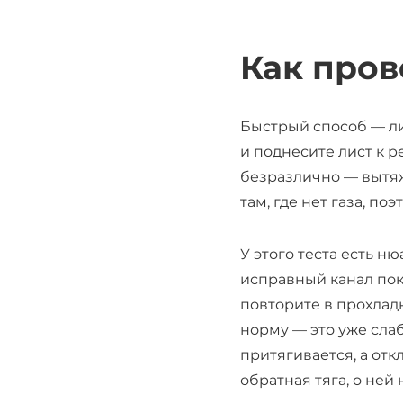
Как пров
Быстрый способ — ли
и поднесите лист к р
безразлично — вытяж
там, где нет газа, п
У этого теста есть н
исправный канал пока
повторите в прохлад
норму — это уже слаб
притягивается, а отк
обратная тяга, о ней 