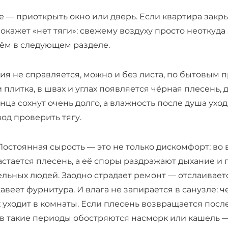
 — приоткрыть окно или дверь. Если квартира закры
кажет «нет тяги»: свежему воздуху просто неоткуда 
ём в следующем разделе.
ия не справляется, можно и без листа, по бытовым 
 плитка, в швах и углах появляется чёрная плесень,
енца сохнут очень долго, а влажность после душа ухо
од проверить тягу.
 Постоянная сырость — это не только дискомфорт: в
астается плесень, а её споры раздражают дыхание и
льных людей. Заодно страдает ремонт — отслаиваетс
авеет фурнитура. И влага не запирается в санузле: ч
уходит в комнаты. Если плесень возвращается после
 в такие периоды обостряются насморк или кашель 