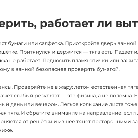
ерить, работает ли вы
ст бумаги или салфетка. Приоткройте дверь ванной 
ешётке. Притянулся и держится — тяга есть. Падает 
ка не работает. Подносить пламя спички или зажиг
оэтому в ванной безопаснее проверять бумагой.
юансы. Проверяйте не в жару: летом естественная тяг
жет слабый результат — это физика, а не поломка. Е
ный день или вечером. Лёгкое колыхание листа тоже 
ая тяга. И обратите внимание на направление: если 
лоняется от решётки и из неё тянет посторонними з
ниже.