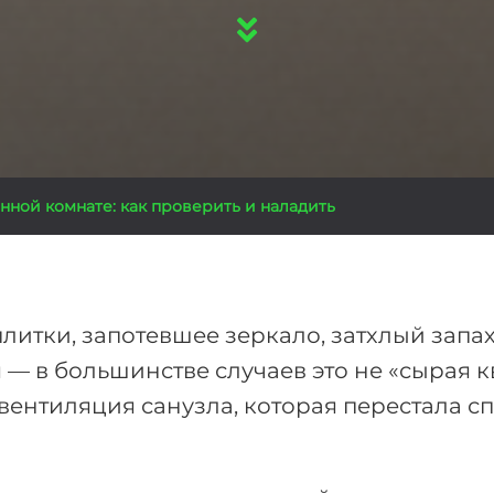
нной комнате: как проверить и наладить
литки, запотевшее зеркало, затхлый запа
 — в большинстве случаев это не «сырая к
 вентиляция санузла, которая перестала сп