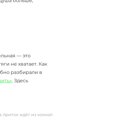
 душа больше,
ельная — это
ги не хватает. Как
обно разбирали в
вить»
. Здесь
 приток идёт из комнат.