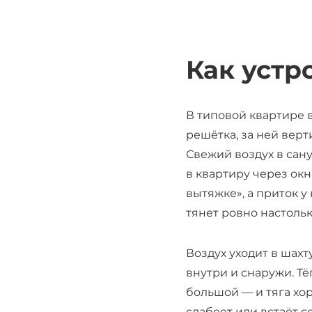
Как устр
В типовой квартире 
решётка, за ней вер
Свежий воздух в сану
в квартиру через окн
вытяжке», а приток у
тянет ровно настольк
Воздух уходит в шахт
внутри и снаружи. Т
большой — и тяга хор
слабеет или встаёт с