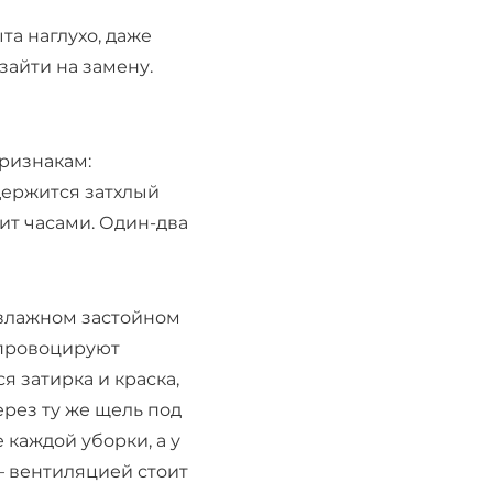
та наглухо, даже
зайти на замену.
признакам:
 держится затхлый
дит часами. Один-два
о влажном застойном
 провоцируют
я затирка и краска,
ерез ту же щель под
 каждой уборки, а у
— вентиляцией стоит