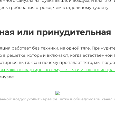
нного санузла нагрузка выше: и воздуха, и влаги от
есь требования строже, чем к отдельному туалету.
ная или принудительная
ция работает без техники, на одной тяге. Принудит
в решётке, который включают, когда естественной тя
ртирная вытяжка и почему пропадает тяга, мы подр
вытяжка в квартире: почему нет тяги и как это испра
анузле.
анной: воздух уходит через решётку в общедомовой канал, а