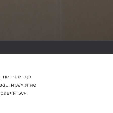
х, полотенца
вартира» и не
равляться.