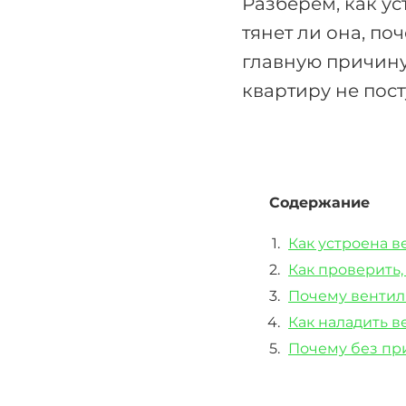
Разберём, как ус
тянет ли она, по
главную причину,
квартиру не пост
Содержание
Как устроена в
Как проверить,
Почему вентил
Как наладить 
Почему без при