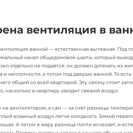
оена вентиляция в ван
вентиляция ванной — естественная вытяжная. Под п
тикальный канал общедомовой шахты, который выводи
зел отдельно не подаётся: он должен дотекать из ж
а и неплотности, а потом под дверью ванной. То есть 
 него общий со всей квартирой. Эту связку стоит зап
о, насколько в квартиру заходит свежий воздух.
у не вентилятором, а сам — за счёт разницы темпера
ёплый влажный воздух легче холодного. Зимой переп
ошая. А летом в жару разница почти исчезает, и ес
овсем. Поэтому духота и запахи в санузле обычно си