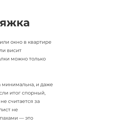
тяжка
или окно в квартире
или висит
алки можно только
а минимальна, и даже
сли итог спорный,
не считается за
лист не
апахами — это