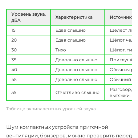
Уровень звука,
Характеристика
Источники з
дБА
15
Едва слышно
Шелест лис
20
Едва слышно
Шёпот челов
30
Тихо
Шёпот, тика
35
Довольно слышно
Приглушённ
40
Довольно слышно
Обычная ре
45
Довольно слышно
Обычный ра
Разговор, з
55
Отчётливо слышно
вытяжки, ш
Таблица эквивалентных уровней звука
Шум компактных устройств приточной
вентиляции, бризеров, можно проверить перед