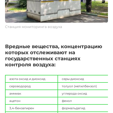
Станция мониторинга воздуха
Вредные вещества, концентрацию
которых отслеживают на
государственных станциях
контроля воздуха:
азота оксид и диоксид
серы диоксид
сероводород
толуол (метилбензол)
аммиак
углерода оксид
ацетон
фенол
3,4-бензапирен
формальдегид