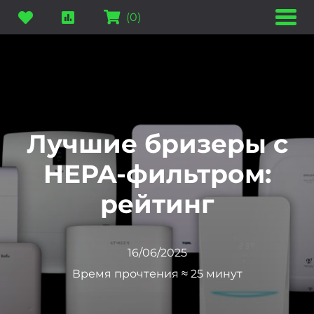
(
0
)
Лучшие бризеры с
HEPA-фильтром:
рейтинг
16/06/2025
Время прочтения ≈ 25 минут