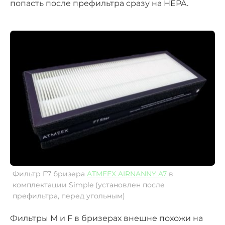
попасть после префильтра сразу на HEPA.
Фильтр F7 бризера
ATMEEX AIRNANNY A7
в
комплектации Simple (установлен после
префильтра, перед угольным)
Фильтры M и F в бризерах внешне похожи на