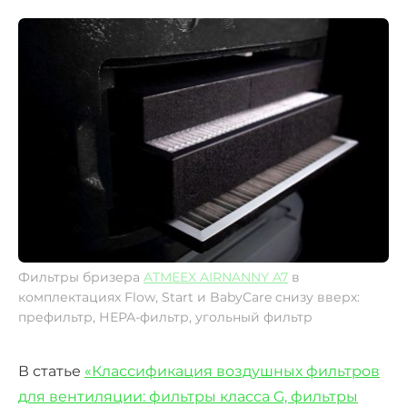
Фильтры бризера
ATMEEX AIRNANNY A7
в
комплектациях Flow, Start и BabyCare снизу вверх:
префильтр, НЕРА-фильтр, угольный фильтр
В статье
«Классификация воздушных фильтров
для вентиляции: фильтры класса G, фильтры