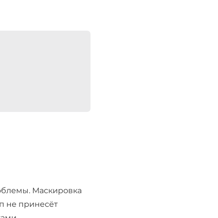
облемы. Маскировка
п не принесёт
ами.