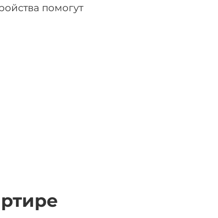
тройства помогут
артире