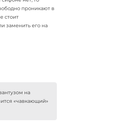
свободно проникают в
е стоит
и заменить его на
вантузом на
явится «чавкающий»