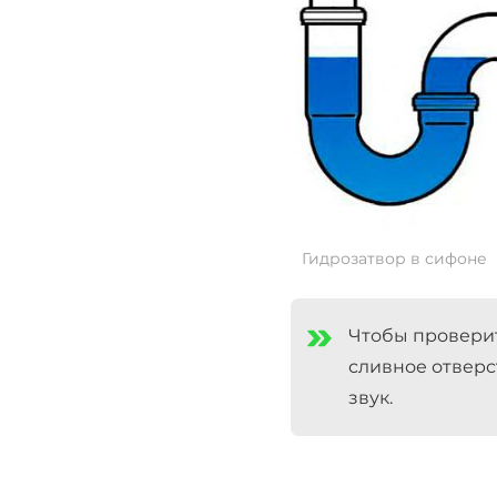
Гидрозатвор в сифоне
Чтобы проверит
сливное отверс
звук.