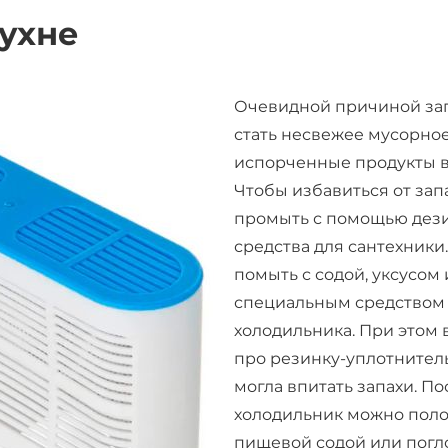
кухне
Очевидной причиной зап
стать несвежее мусорное
испорченные продукты в
Чтобы избавиться от запа
промыть с помощью де
средства для сантехники
помыть с содой, уксусом
специальным средством 
холодильника. При этом 
про резинку-уплотнител
могла впитать запахи. По
холодильник можно поло
пищевой содой или погло