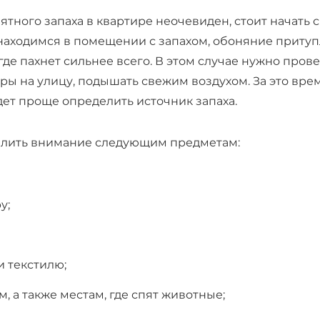
тного запаха в квартире неочевиден, стоит начать с
находимся в помещении с запахом, обоняние притуп
где пахнет сильнее всего. В этом случае нужно прове
иры на улицу, подышать свежим воздухом. За это вр
дет проще определить источник запаха.
делить внимание следующим предметам:
у;
и текстилю;
, а также местам, где спят животные;